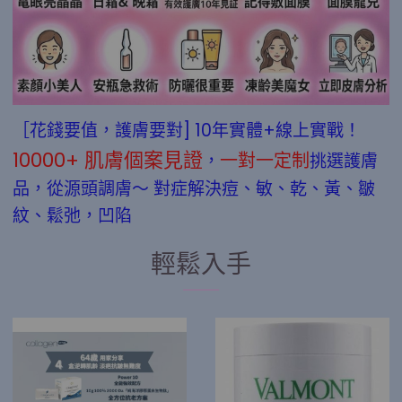
［花錢要值，護膚要對] 10年實體+線上實戰！
10000+ 肌膚個案見證
一對一定制
，
挑選護膚
品，從源頭調膚～ 對症解決痘、敏、乾、黃、皺
紋、鬆弛，凹陷
輕鬆入手