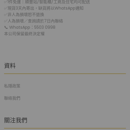
✅1件免運｜順豐站/智能櫃/工商及住宅均可配送
✅現貨3天內寄出，缺貨將以WhatsApp通知
✅非人為損壞恕不退換
✅人為損壞／查詢請於7日內聯絡
📞 WhatsApp：5503 0998
本公司保留最終決定權
資料
私隱政策
聯絡我們
關注我們