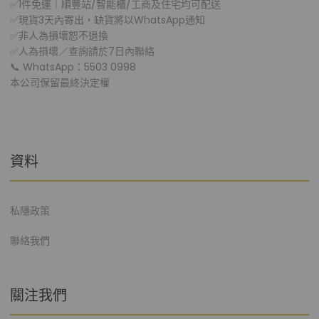
✅1件免運｜順豐站/智能櫃/工商及住宅均可配送
✅現貨3天內寄出，缺貨將以WhatsApp通知
✅非人為損壞恕不退換
✅人為損壞／查詢請於7日內聯絡
📞 WhatsApp：5503 0998
本公司保留最終決定權
資料
私隱政策
聯絡我們
關注我們