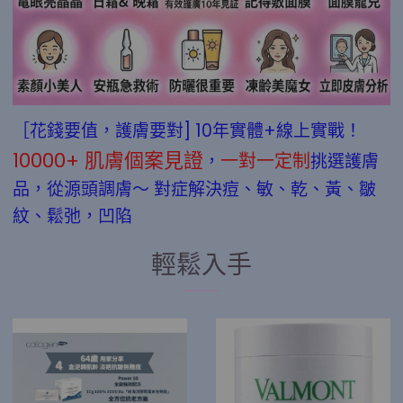
［花錢要值，護膚要對] 10年實體+線上實戰！
10000+ 肌膚個案見證
一對一定制
，
挑選護膚
品，從源頭調膚～ 對症解決痘、敏、乾、黃、皺
紋、鬆弛，凹陷
輕鬆入手