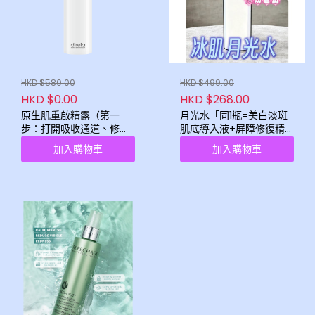
HKD $580.00
HKD $499.00
HKD $0.00
HKD $268.00
原生肌重啟精露（第一
月光水「同1瓶=美白淡斑
步：打開吸收通道、修基
肌底導入液+屏障修復精
底打底、打通代謝、專利
華+預防長斑精華」
加入購物車
加入購物車
滲透鋪路）