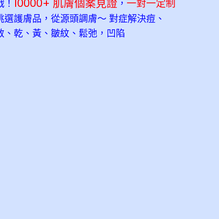
10000+ 肌膚個案見證
一對一定制
戰！
，
挑選護膚品，從源頭調膚～ 對症解決痘、
敏、乾、黃、皺紋、鬆弛，凹陷