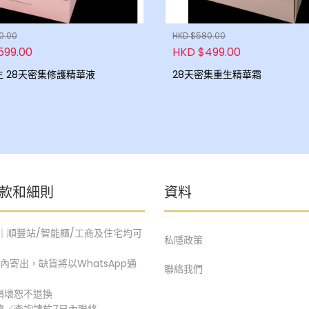
0.00
HKD $580.00
599.00
HKD $499.00
一滴新生 28天密集修護精華液
28天密集重生精華霜
款和細則
資料
運｜順豐站/智能櫃/工商及住宅均可
私隱政策
內寄出，缺貨將以WhatsApp通
聯絡我們
損壞恕不退換
壞／查詢請於7日內聯絡