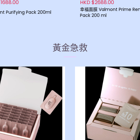
1688.00
HKD $2688.00
幸福面膜 Valmont Prime Renewing
t Purifying Pack 200ml
Pack 200 ml
黃金急救