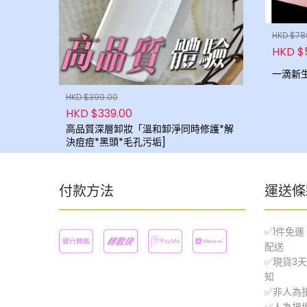
HKD $78
HKD $
HKD $399.00
HKD $339.00
高品質深層卸妝「溫和卸淨同時修護*解
決痘痘*黑頭*毛孔污垢]
付款方法
運送條
✅1件免
配送
✅現貨3天
知
✅非人為
✅人為損